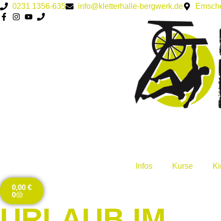
0231 1356-635
info@kletterhalle-bergwerk.de
Emsche
Infos
Kurse
Ki
0,00
€
0
URLAUB IM