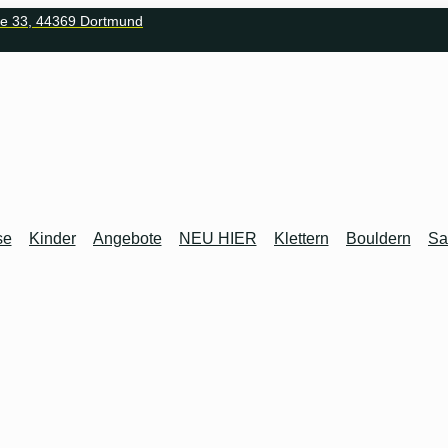
ee 33, 44369 Dortmund
se
Kinder
Angebote
NEU HIER
Klettern
Bouldern
Sa